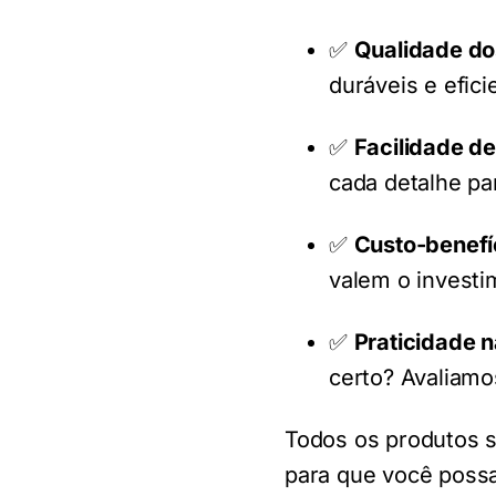
✅
Qualidade do
duráveis e efici
✅
Facilidade de
cada detalhe pa
✅
Custo-benefí
valem o investi
✅
Praticidade 
certo? Avaliamo
Todos os produtos s
para que você poss