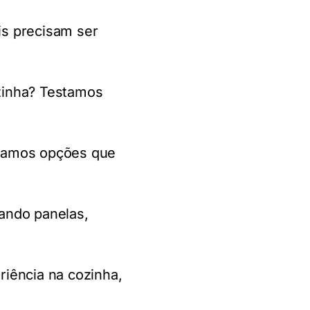
eis precisam ser
ozinha? Testamos
camos opções que
ando panelas,
iência na cozinha,