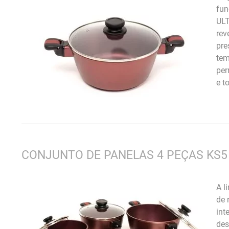
fun
ULT
rev
pre
tem
per
e t
CONJUNTO DE PANELAS 4 PEÇAS KS5
A l
de 
int
des