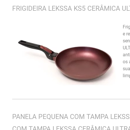
FRIGIDEIRA LEKSSA KS5 CERÂMICA U
Fri
e r
sen
ULT
ant
os 
sua
lim
PANELA PEQUENA COM TAMPA LEKSSA
COM TAMPA LEKSSA CERÂMICA ULTRA