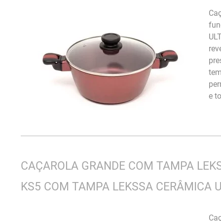
Caç
fun
ULT
rev
pre
tem
per
e t
CAÇAROLA GRANDE COM TAMPA LEKSS
KS5 COM TAMPA LEKSSA CERÂMICA U
Caç