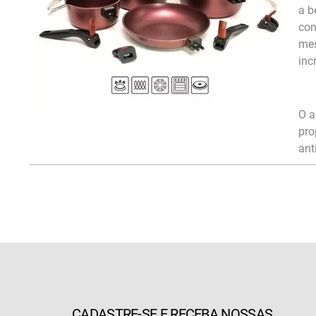
a b
con
mes
inc
O a
pro
ant
CADASTRE-SE E RECEBA NOSSAS