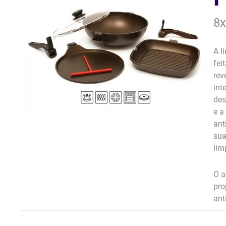
8x
A l
fei
rev
int
des
e a
ant
sua
lim
O a
pro
ant