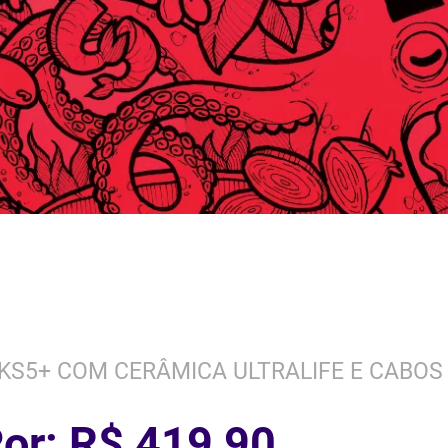
 KS5+ COM CERÂMICA ULTRALIFE E CABOS
or: R$ 419,90