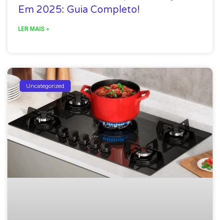
Em 2025: Guia Completo!
LER MAIS »
Uncategorized