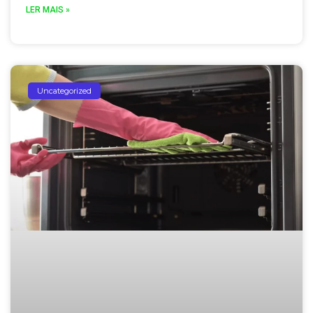
LER MAIS »
Uncategorized