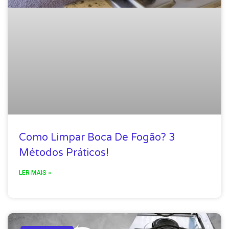
Como Limpar Boca De Fogão? 3
Métodos Práticos!
LER MAIS »