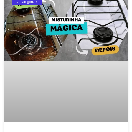
Uncategorized