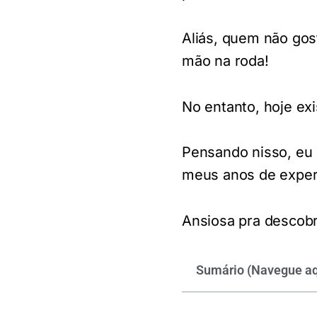
Aliás, quem não gos
mão na roda!
No entanto, hoje ex
P
ensando nisso,
eu
meus anos de experi
Ansiosa pra descob
Sumário (Navegue aq