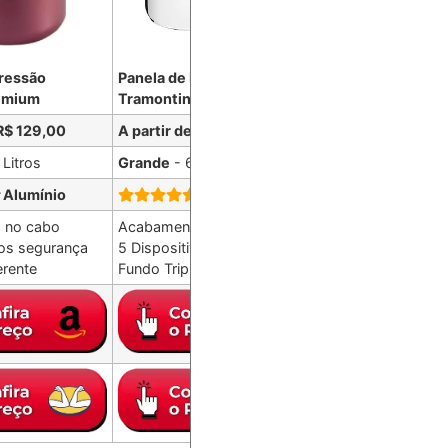
Pressão
Panela de Pressão
Panela de Pressão
emium
Tramontina Solar
Tramontina Brava
 R$ 129,00
A partir de R$ 549,00
A partir de R$ 390
 Litros
Grande
- 6 Litros
Médio
- 4,5 Litros
Alumínio
Aço Inox
Aço In
 no cabo
Acabamento Impecável
Fundo Triplo
vos segurança
5 Dispositivos segurança
Fechamento no ca
rente
Fundo Triplo
Fogão de Indução 