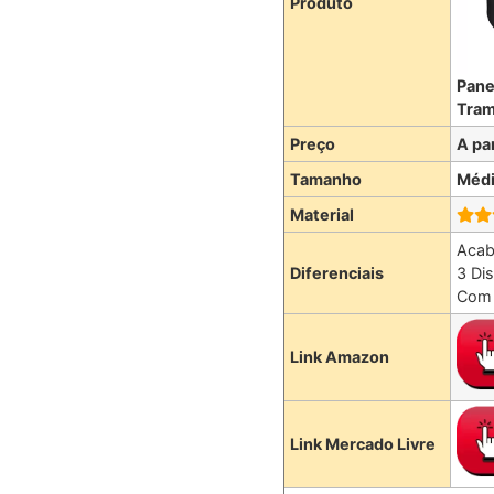
Produto
Pane
Tram
Preço
A pa
Tamanho
Méd
Material
Acab
Diferenciais
3 Di
Com 
Link Amazon
Link Mercado Livre