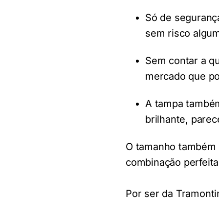
Só de segurança
sem risco algum
Sem contar a qu
mercado que pos
A tampa também
brilhante, pare
O tamanho também su
combinação perfeita
Por ser da Tramonti