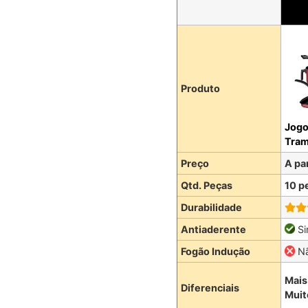
Produto
Jogo
Tram
Preço
A pa
Qtd. Peças
10 p
Durabilidade
Antiaderente
S
Fogão Indução
Nã
Mais
Diferenciais
Muit