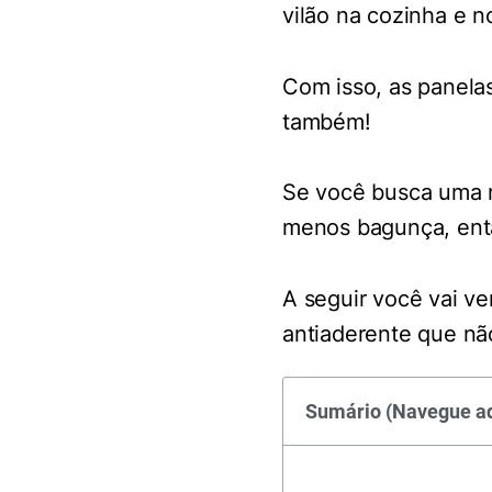
vilão na cozinha e n
Com isso, as panela
também!
Se você busca uma m
menos bagunça, entã
A seguir você vai v
antiaderente que nã
Sumário (Navegue aq