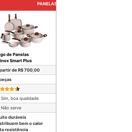
PANELAS DE CERÂMICA
go de Panelas
Jogo de Panelas
inox Smart Plus
Ceraflame Duo Smart
partir de R$ 700,00
A partir de R$ 1.150,00
peças
5 peças
Sim, boa qualidade
Sim, boa qualidade
Não serve
Não serve
ito duráveis
Muito duráveis
stribuem bem o calor
Distribuem bem o calor
ta resistência
Alta resistência