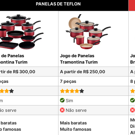
PANELAS DE TEFLON
 de Panelas
Jogo de Panelas
Jo
ontina Turim
Tramontina Turim
Br
rtir de R$ 300,00
A partir de R$ 250,00
A 
eças
7 peças
8 
im
Sim
o serve
Não serve
Mu
 baratas
Mais baratas
Di
o famosas
Muito famosas
Al