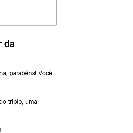
r da
ina, parabéns! Você
o triplo, uma
!