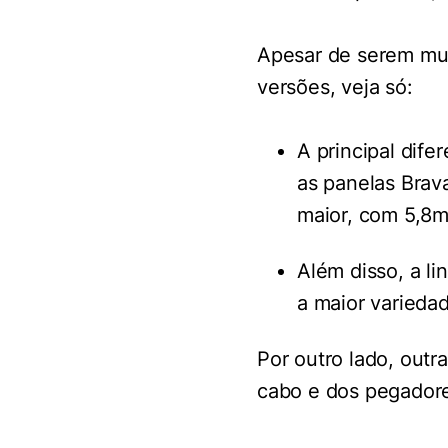
Apesar de serem mui
versões, veja só:
A principal dife
as panelas Brav
maior, com 5,8
Além disso, a li
a maior varieda
Por outro lado, outr
cabo e dos pegador