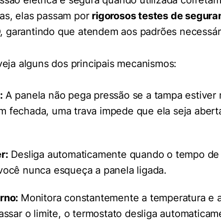
ssão elétrica é segura quando utilizada correta
as, elas passam por
rigorosos testes de segura
O
, garantindo que atendem aos padrões necessár
 veja alguns dos principais mecanismos:
a:
A panela não pega pressão se a tampa estiver 
 fechada, uma trava impede que ela seja aberta
r:
Desliga automaticamente quando o tempo de 
você nunca esqueça a panela ligada.
erno:
Monitora constantemente a temperatura e a
assar o limite, o termostato desliga automaticam