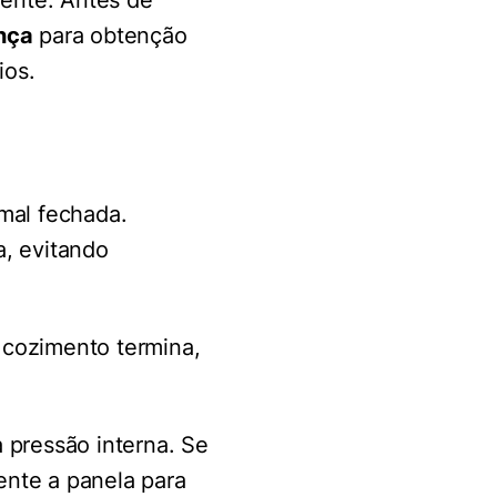
mente. Antes de
nça
para obtenção
ios.
mal fechada.
, evitando
cozimento termina,
 pressão interna. Se
ente a panela para