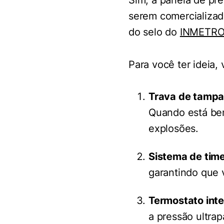
Sim, a panela de pre
serem comercializad
do selo do
INMETR
Para você ter ideia,
Trava de tamp
Quando está bem
explosões.
Sistema de time
garantindo que 
Termostato int
a pressão ultrap